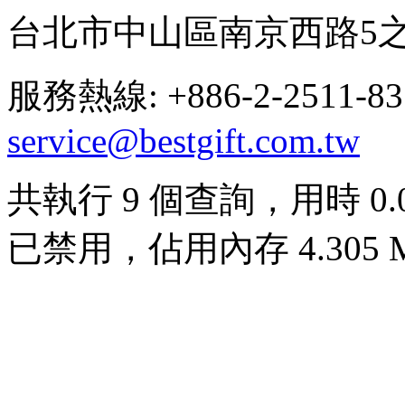
台北市中山區南京西路5之
服務熱線: +886-2-2511-8
service@bestgift.com.tw
共執行 9 個查詢，用時 0.00
已禁用，佔用內存 4.305 