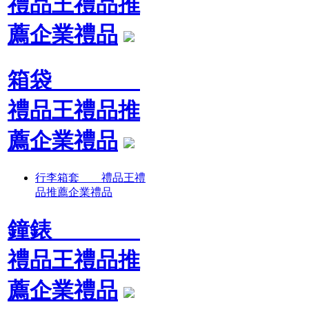
禮品王禮品推
薦企業禮品
箱袋
禮品王禮品推
薦企業禮品
行李箱套 禮品王禮
品推薦企業禮品
鐘錶
禮品王禮品推
薦企業禮品