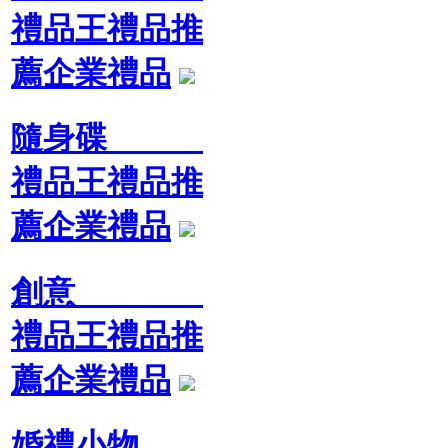
禮品王禮品推
薦企業禮品
隨身碟
禮品王禮品推
薦企業禮品
創意
禮品王禮品推
薦企業禮品
婚禮小物