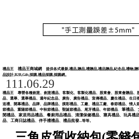
禮品王商城網
,
,
,
,
,
,
,
禮品王
提供各式最新
禮品
贈品
禮贈品
禮品贈品
紀念品
禮物
贈
。
品設計
,
B2B
,
Gift
,
採購
,
禮品採購
,
採購網
111.06.29
禮品王
專營各種
創意
、
創意禮品
、
客製化
、
客製化禮品
、
股東會
、
股東會贈品
、
品
、
選舉
、
選舉禮品
、
週年紀念品
、
廣告
、
廣告禮品
、
宣傳禮品
、
慶生禮品
、
生日
送禮
、
開幕禮品
、
品牌
、
品牌禮品
、
摸彩禮品
、
工廠
、
禮品工廠
、
春節禮品
、
情人
筆
禮品
、
節禮品
、
重陽節禮品
、
中秋節禮品
、
聖誕節禮品
、
尾牙禮品
、
年節禮品
、
閒
禮品
、
家居用品
禮品
、
餐廚用品
禮品
、
清潔保健
禮品
、
寢具
禮品
、
玩具
禮
品
、
工商日誌
禮品
、
伴手禮
禮品
、
禮品
批發
。
...
等等
三角皮質收納包(零錢包