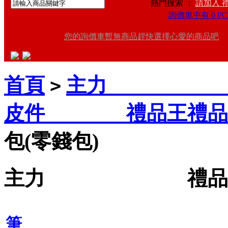
熱門搜索 ：
請加入 
詢價車中有 0 PC
您的詢價車暫無商品趕快選擇心愛的商品吧
首頁
主力 禮品
>
皮件 禮品王禮品推
包(零錢包)
主力 禮品王禮
筆