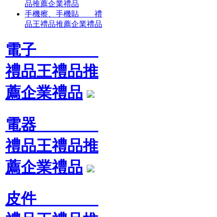
品推薦企業禮品
手機擦、手機貼 禮
品王禮品推薦企業禮品
電子
禮品王禮品推
薦企業禮品
電器
禮品王禮品推
薦企業禮品
皮件