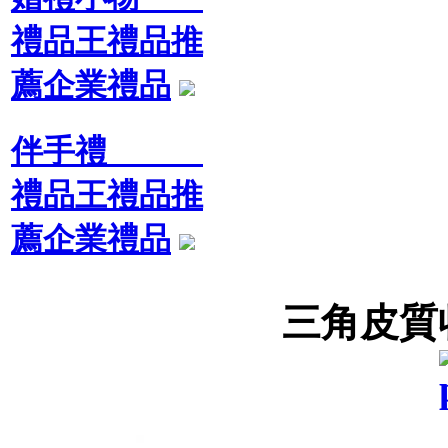
禮品王禮品推
薦企業禮品
伴手禮
禮品王禮品推
薦企業禮品
三角皮質