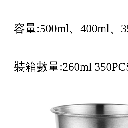
容量:500ml、400ml、3
裝箱數量:260ml 350PC