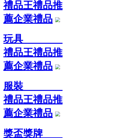
禮品王禮品推
薦企業禮品
玩具
禮品王禮品推
薦企業禮品
服裝
禮品王禮品推
薦企業禮品
獎盃獎牌