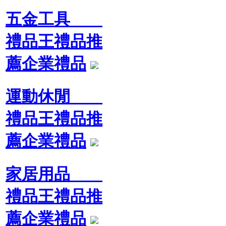
五金工具
禮品王禮品推
薦企業禮品
運動休閒
禮品王禮品推
薦企業禮品
家居用品
禮品王禮品推
薦企業禮品