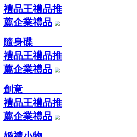
禮品王禮品推
薦企業禮品
隨身碟
禮品王禮品推
薦企業禮品
創意
禮品王禮品推
薦企業禮品
婚禮小物