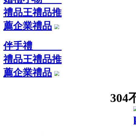
禮品王禮品推
薦企業禮品
伴手禮
禮品王禮品推
薦企業禮品
30