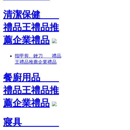
清潔保健
禮品王禮品推
薦企業禮品
指甲剪、銼刀 禮品
王禮品推薦企業禮品
餐廚用品
禮品王禮品推
薦企業禮品
寢具