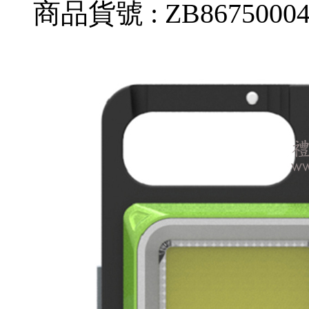
商品貨號 : ZB8675000