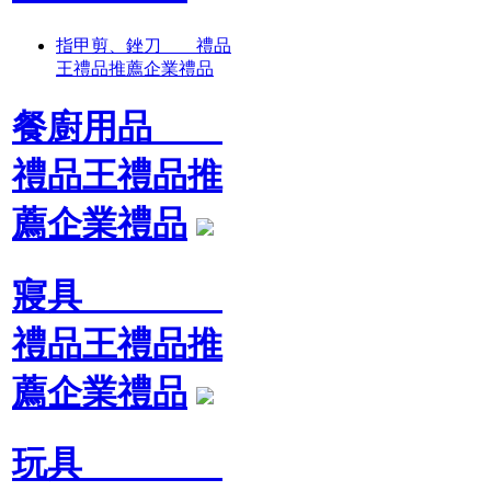
指甲剪、銼刀 禮品
王禮品推薦企業禮品
餐廚用品
禮品王禮品推
薦企業禮品
寢具
禮品王禮品推
薦企業禮品
玩具