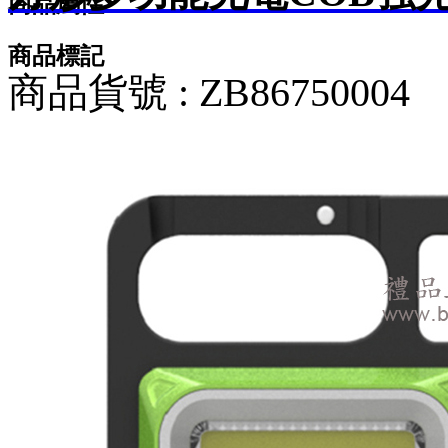
商品屬性
商品標記
商品貨號 : ZB86750004