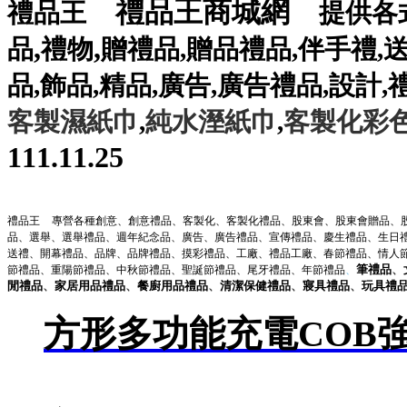
禮品王商城網
禮品王
提供各
,
,
品
禮物
贈禮品
,
贈品禮品
,
伴手禮
,
品
,
飾品
,
精品
,
廣告
,
廣告禮品
,
設計
,
客製濕紙巾
,
純水溼紙巾
,
客製化彩
111.11.25
禮品王
專營各種
創意
、
創意禮品
、
客製化
、
客製化禮品
、
股東會
、
股東會贈品
、
品
、
選舉
、
選舉禮品
、
週年紀念品
、
廣告
、
廣告禮品
、
宣傳禮品
、
慶生禮品
、
生日
送禮
、
開幕禮品
、
品牌
、
品牌禮品
、
摸彩禮品
、
工廠
、
禮品工廠
、
春節禮品
、
情人
筆
禮品
、
節禮品
、
重陽節禮品
、
中秋節禮品
、
聖誕節禮品
、
尾牙禮品
、
年節禮品
、
閒
禮品
、
家居用品
禮品
、
餐廚用品
禮品
、
清潔保健
禮品
、
寢具
禮品
、
玩具
禮
方形多功能充電COB