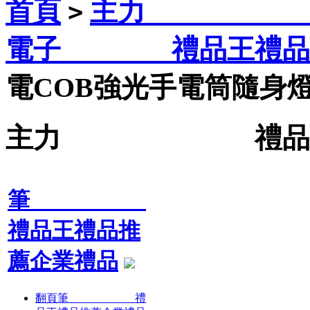
首頁
主力 禮品
>
電子 禮品王禮品推
電COB強光手電筒隨身燈
主力 禮品王禮
筆
禮品王禮品推
薦企業禮品
翻頁筆 禮