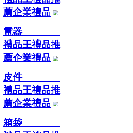
薦企業禮品
電器
禮品王禮品推
薦企業禮品
皮件
禮品王禮品推
薦企業禮品
箱袋