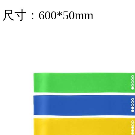
尺寸：600*50mm