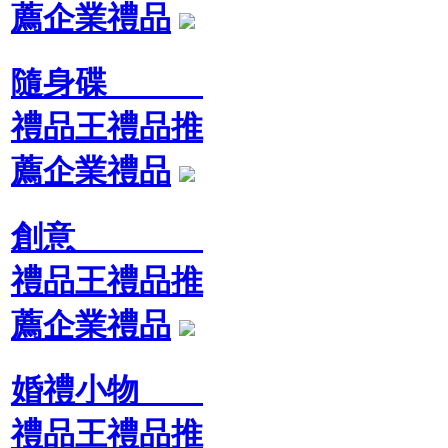
薦企業禮品
隨身碟
禮品王禮品推
薦企業禮品
創意
禮品王禮品推
薦企業禮品
婚禮小物
禮品王禮品推