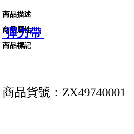
商品描述
商品屬性
彈力帶
商品標記
商品貨號：ZX49740001