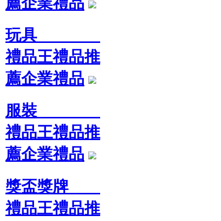
薦企業禮品
玩具
禮品王禮品推
薦企業禮品
服裝
禮品王禮品推
薦企業禮品
獎盃獎牌
禮品王禮品推