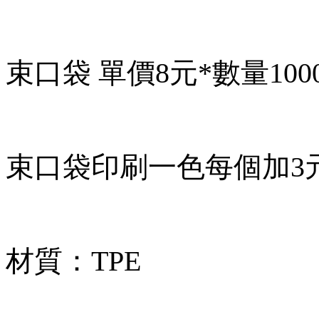
束口袋 單價8元*數量1000
束口袋印刷一色每個加3元
材質：
TPE