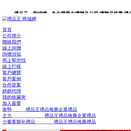
禮品王 商城網 為全國最大禮贈品公司,禮贈品推薦,禮品,
品包裝,禮品卡,企業禮品,禮品小物,高級禮品,禮品網站。
首頁
公司簡介
聯絡我們
線上詢價
詢價須知
馬上幫您找
線上打樣
客戶總覽
客戶案例
合作提案
經銷代理
我的收藏夾
加入最愛
靠墊 禮品王禮品推薦企業禮品
主力 禮品王禮品推薦企業禮品
少量客製化禮品 禮品王禮品推薦禮品