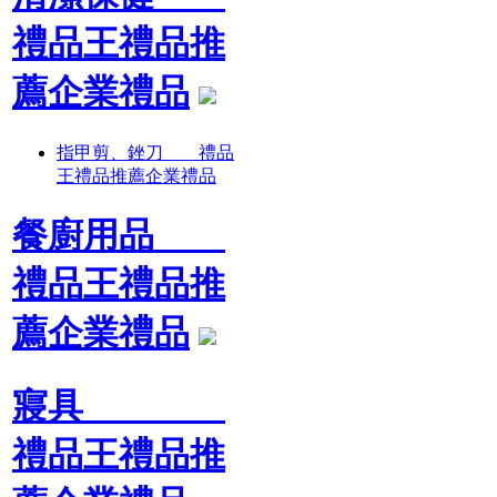
禮品王禮品推
薦企業禮品
指甲剪、銼刀 禮品
王禮品推薦企業禮品
餐廚用品
禮品王禮品推
薦企業禮品
寢具
禮品王禮品推