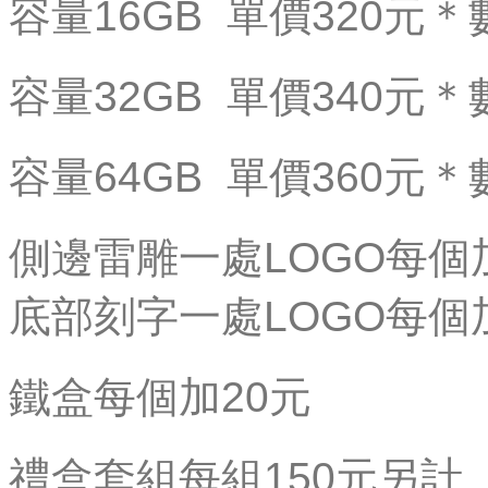
容量16GB 單價320元＊數
容量32GB 單價340元＊數
容量64GB 單價360元＊數
側邊雷雕一處LOGO每個
底部刻字一處LOGO每個
鐵盒每個加20元
禮盒套組每組150元另計