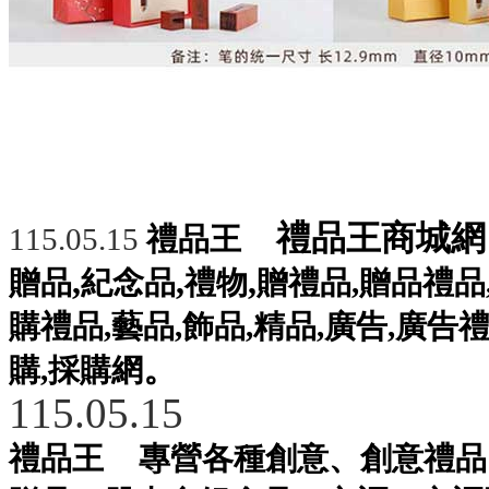
禮品王商城網
115.05.15
 禮品王
,
,
,
贈品
紀念品
禮物
贈禮品
,
贈品禮品
購禮品
,
藝品
,
飾品
,
精品
,
廣告
,
廣告
。
購
,
採購網
115.05.15
禮品王
專營各種
創意
、
創意禮品