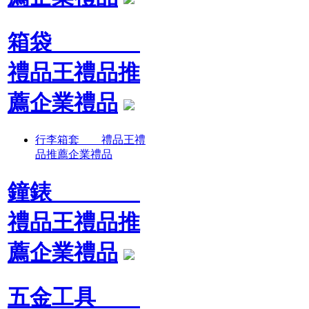
箱袋
禮品王禮品推
薦企業禮品
行李箱套 禮品王禮
品推薦企業禮品
鐘錶
禮品王禮品推
薦企業禮品
五金工具