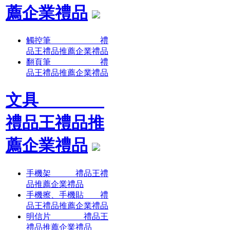
薦企業禮品
觸控筆 禮
品王禮品推薦企業禮品
翻頁筆 禮
品王禮品推薦企業禮品
文具
禮品王禮品推
薦企業禮品
手機架 禮品王禮
品推薦企業禮品
手機擦、手機貼 禮
品王禮品推薦企業禮品
明信片 禮品王
禮品推薦企業禮品