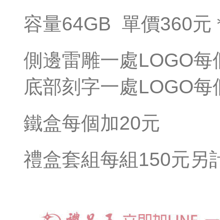
容量64GB 單價360元
側邊雷雕一處LOGO每
底部刻字一處LOGO每
鐵盒每個加20元
禮盒套組每組150元另