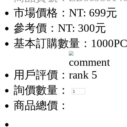
市場價格：
NT: 699元
參考價：
NT: 300元
基本訂購數量：1000PC
用戶評價：
詢價數量：
商品總價：