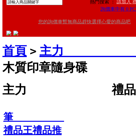
熱門搜索 ：
請加入 
詢價車中有 0 PC
您的詢價車暫無商品趕快選擇心愛的商品吧
首頁
主力 禮品
>
木質印章隨身碟
主力 禮品王禮
筆
禮品王禮品推