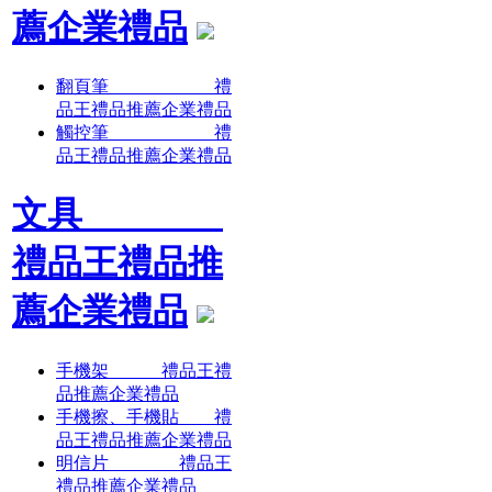
薦企業禮品
翻頁筆 禮
品王禮品推薦企業禮品
觸控筆 禮
品王禮品推薦企業禮品
文具
禮品王禮品推
薦企業禮品
手機架 禮品王禮
品推薦企業禮品
手機擦、手機貼 禮
品王禮品推薦企業禮品
明信片 禮品王
禮品推薦企業禮品