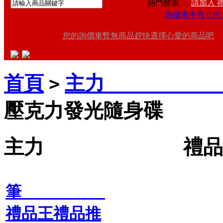
熱門搜索 ：
請加入 
詢價車中有 0 PC
您的詢價車暫無商品趕快選擇心愛的商品吧
首頁
主力 禮品
>
壓克力發光隨身碟
主力 禮品王禮
筆
禮品王禮品推