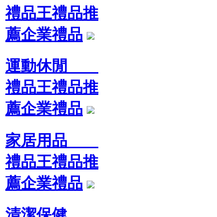
禮品王禮品推
薦企業禮品
運動休閒
禮品王禮品推
薦企業禮品
家居用品
禮品王禮品推
薦企業禮品
清潔保健