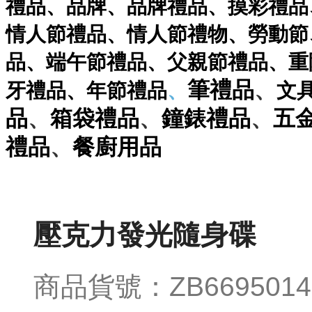
禮品
、
品牌
、
品牌禮品
、
摸彩禮品
情人節禮品
、
情人節禮物
、
勞動節
品
、
端午節禮品
、
父親節禮品
、
重
、
筆
禮品
牙禮品
、
年節禮品
、
文
、
、
、
品
箱袋
禮品
鐘錶
禮品
五
、
禮品
餐廚用品
壓克力發光隨身碟
商品貨號：ZB6695014