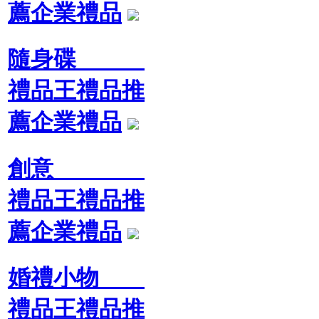
薦企業禮品
隨身碟
禮品王禮品推
薦企業禮品
創意
禮品王禮品推
薦企業禮品
婚禮小物
禮品王禮品推