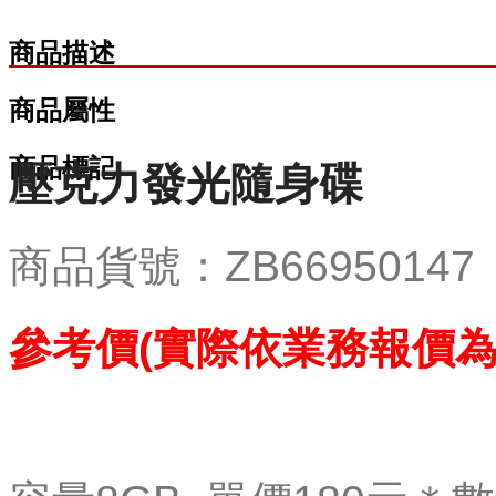
商品描述
商品屬性
商品標記
壓克力發光隨身碟
商品貨號：ZB66950147
參考價(實際依業務報價為