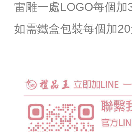
雷雕一處LOGO每個加
如需鐵盒包裝每個加2