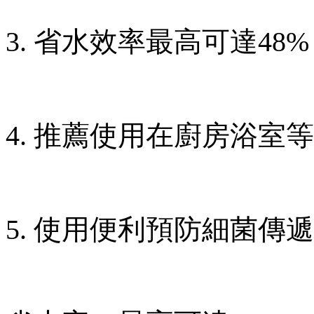
3. 省水效率最高可達48%
4. 推薦使用在廚房浴
5. 使用便利預防細菌