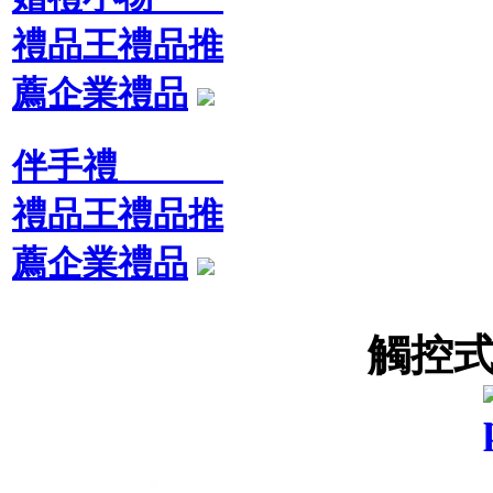
禮品王禮品推
薦企業禮品
伴手禮
禮品王禮品推
薦企業禮品
觸控