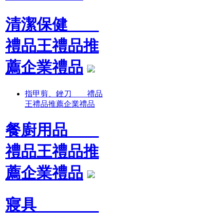
清潔保健
禮品王禮品推
薦企業禮品
指甲剪、銼刀 禮品
王禮品推薦企業禮品
餐廚用品
禮品王禮品推
薦企業禮品
寢具