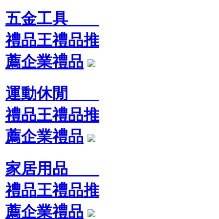
五金工具
禮品王禮品推
薦企業禮品
運動休閒
禮品王禮品推
薦企業禮品
家居用品
禮品王禮品推
薦企業禮品