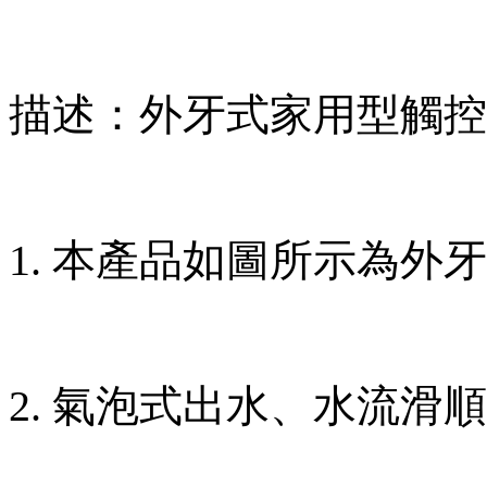
描述：外牙式家用型觸
1. 本產品如圖所示為外
2. 氣泡式出水、水流滑