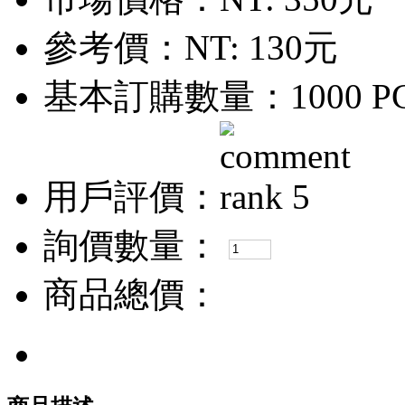
參考價：
NT: 130元
基本訂購數量：1000 P
用戶評價：
詢價數量：
商品總價：