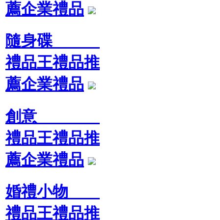
薦企業禮品
隨身碟
禮品王禮品推
薦企業禮品
創意
禮品王禮品推
薦企業禮品
婚禮小物
禮品王禮品推