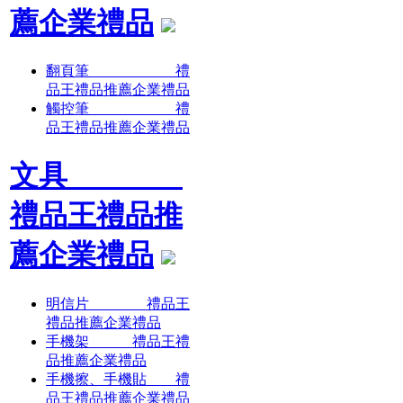
薦企業禮品
翻頁筆 禮
品王禮品推薦企業禮品
觸控筆 禮
品王禮品推薦企業禮品
文具
禮品王禮品推
薦企業禮品
明信片 禮品王
禮品推薦企業禮品
手機架 禮品王禮
品推薦企業禮品
手機擦、手機貼 禮
品王禮品推薦企業禮品