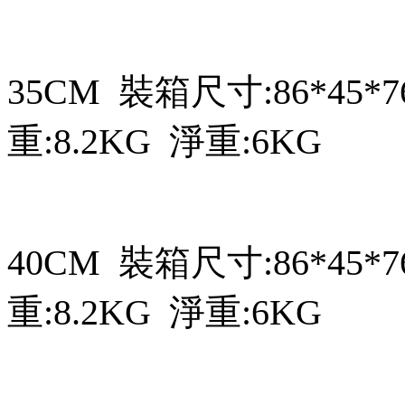
35CM 裝箱尺寸:86*45*
重:8.2KG 淨重:6KG
40CM 裝箱尺寸:86*45*
重:8.2KG 淨重:6KG