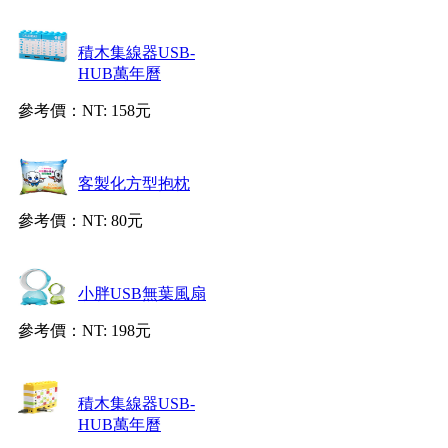
積木集線器USB-
HUB萬年曆
參考價：
NT: 158元
客製化方型抱枕
參考價：
NT: 80元
小胖USB無葉風扇
參考價：
NT: 198元
積木集線器USB-
HUB萬年曆