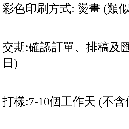
彩色印刷方式: 燙畫 (類
交期:確認訂單、排稿及匯款
日)
打樣:7-10個工作天 (不含