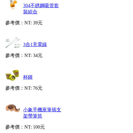
304不銹鋼吸管套
裝組合
參考價：
NT: 39元
3合1充電線
參考價：
NT: 34元
杯鐘
參考價：
NT: 76元
小象手機座筆插支
架帶筆筒
參考價：
NT: 100元