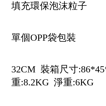
填充環保泡沫粒子
單個OPP袋包裝
32CM 裝箱尺寸:86*4
重:8.2KG 淨重:6KG