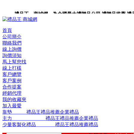
禮品王 商城網 為全國最大禮贈品公司,禮贈品推薦,禮品,
品包裝,禮品卡,企業禮品,禮品小物,高級禮品,禮品網站。
首頁
公司簡介
聯絡我們
線上詢價
詢價須知
馬上幫您找
線上打樣
客戶總覽
客戶案例
合作提案
經銷代理
我的收藏夾
加入最愛
靠墊 禮品王禮品推薦企業禮品
主力 禮品王禮品推薦企業禮品
少量客製化禮品 禮品王禮品推薦禮品