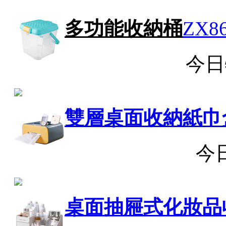
多功能收納桶
ZX86
今日
雙層桌面收納紙巾
今
桌面抽屜式化妝品