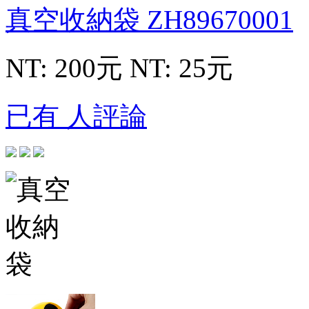
真空收納袋
ZH89670001
NT: 200元
NT: 25元
已有 人評論