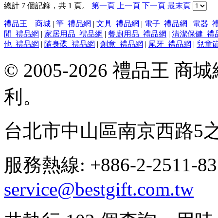
總計 7 個記錄，共 1 頁。
第一頁
上一頁
下一頁
最末頁
禮品王 商城
|
筆_禮品網
|
文具_禮品網
|
電子_禮品網
|
電器_
閒_禮品網
|
家居用品_禮品網
|
餐廚用品_禮品網
|
清潔保健_禮
他_禮品網
|
隨身碟_禮品網
|
創意_禮品網
|
尾牙_禮品網
|
兒童
© 2005-2026 禮品王
利。
台北市中山區南京西路5之
服務熱線: +886-2-2511-8
service@bestgift.com.tw