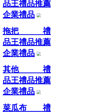
品王禮品推薦
企業禮品
拖把 禮
品王禮品推薦
企業禮品
其他 禮
品王禮品推薦
企業禮品
菜瓜布 禮