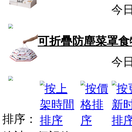
今
可折疊防塵菜罩食
今
排序：