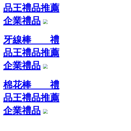
品王禮品推薦
企業禮品
牙線棒 禮
品王禮品推薦
企業禮品
棉花棒 禮
品王禮品推薦
企業禮品