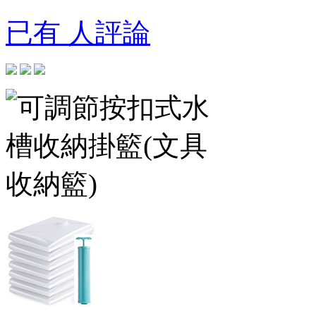
已有 人評論