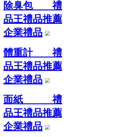
除臭包 禮
品王禮品推薦
企業禮品
體重計 禮
品王禮品推薦
企業禮品
面紙 禮
品王禮品推薦
企業禮品