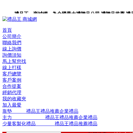
禮品王 商城網 為全國最大禮贈品公司,禮贈品推薦,禮品,
品包裝,禮品卡,企業禮品,禮品小物,高級禮品,禮品網站。
首頁
公司簡介
聯絡我們
線上詢價
詢價須知
馬上幫您找
線上打樣
客戶總覽
客戶案例
合作提案
經銷代理
我的收藏夾
加入最愛
靠墊 禮品王禮品推薦企業禮品
主力 禮品王禮品推薦企業禮品
少量客製化禮品 禮品王禮品推薦禮品