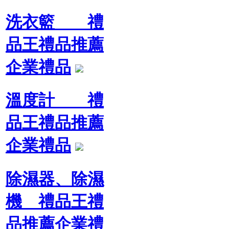
洗衣籃 禮
品王禮品推薦
企業禮品
溫度計 禮
品王禮品推薦
企業禮品
除濕器、除濕
機 禮品王禮
品推薦企業禮