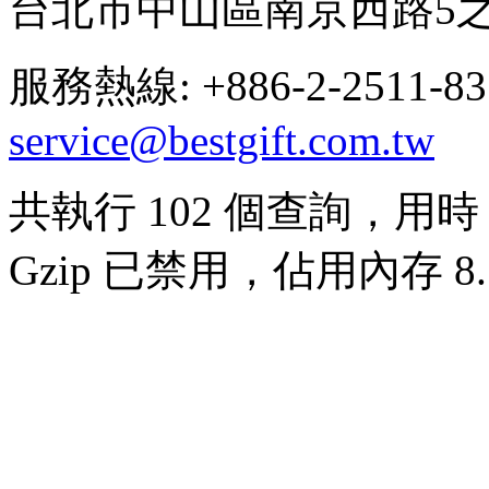
台北市中山區南京西路5之
服務熱線: +886-2-2511-8
service@bestgift.com.tw
共執行 102 個查詢，用時 0
Gzip 已禁用，佔用內存 8.5