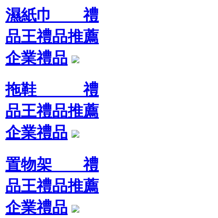
濕紙巾 禮
品王禮品推薦
企業禮品
拖鞋 禮
品王禮品推薦
企業禮品
置物架 禮
品王禮品推薦
企業禮品