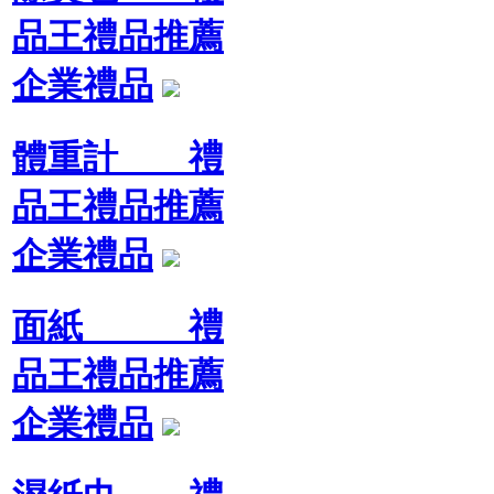
品王禮品推薦
企業禮品
體重計 禮
品王禮品推薦
企業禮品
面紙 禮
品王禮品推薦
企業禮品