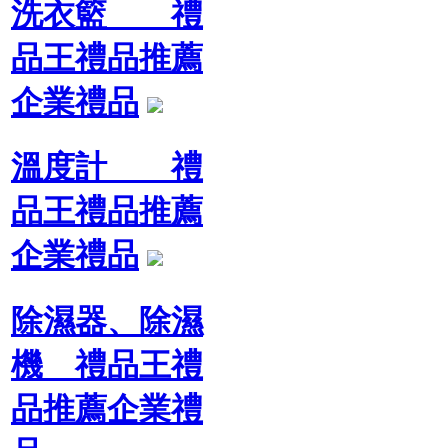
洗衣籃 禮
品王禮品推薦
企業禮品
溫度計 禮
品王禮品推薦
企業禮品
除濕器、除濕
機 禮品王禮
品推薦企業禮