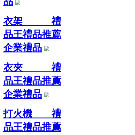
品
衣架 禮
品王禮品推薦
企業禮品
衣夾 禮
品王禮品推薦
企業禮品
打火機 禮
品王禮品推薦