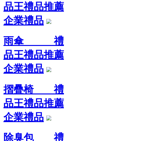
品王禮品推薦
企業禮品
雨傘 禮
品王禮品推薦
企業禮品
摺疊椅 禮
品王禮品推薦
企業禮品
除臭包 禮