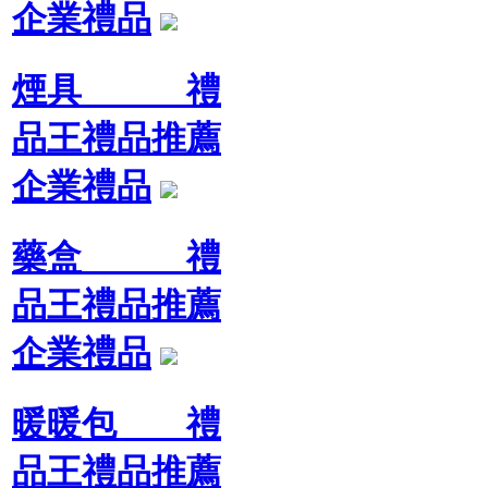
企業禮品
煙具 禮
品王禮品推薦
企業禮品
藥盒 禮
品王禮品推薦
企業禮品
暖暖包 禮
品王禮品推薦