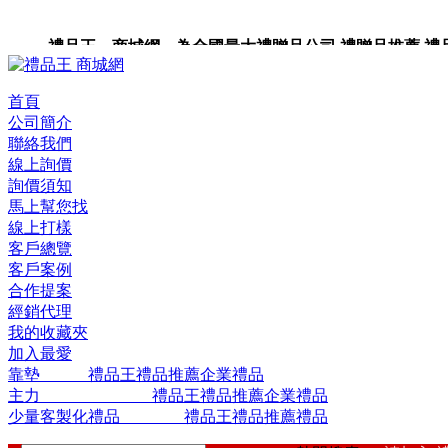
禮品王 商城網 為全國最大禮贈品公司,禮贈品推薦,禮品,贈
站。
首頁
公司簡介
聯絡我們
線上詢價
詢價須知
馬上幫您找
線上打樣
客戶總覽
客戶案例
合作提案
經銷代理
我的收藏夾
加入最愛
靠墊 禮品王禮品推薦企業禮品
主力 禮品王禮品推薦企業禮品
少量客製化禮品 禮品王禮品推薦禮品