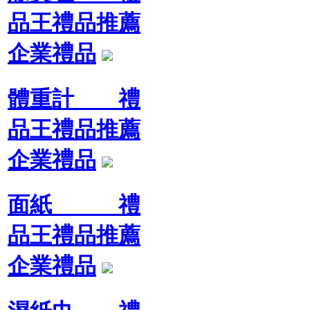
品王禮品推薦
企業禮品
體重計 禮
品王禮品推薦
企業禮品
面紙 禮
品王禮品推薦
企業禮品