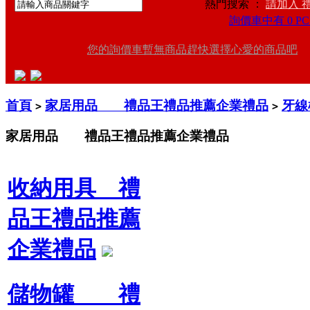
熱門搜索 ：
請加入 
詢價車中有 0 PC
您的詢價車暫無商品趕快選擇心愛的商品吧
首頁
家居用品 禮品王禮品推薦企業禮品
牙線
>
>
家居用品 禮品王禮品推薦企業禮品
收納用具 禮
品王禮品推薦
企業禮品
儲物罐 禮