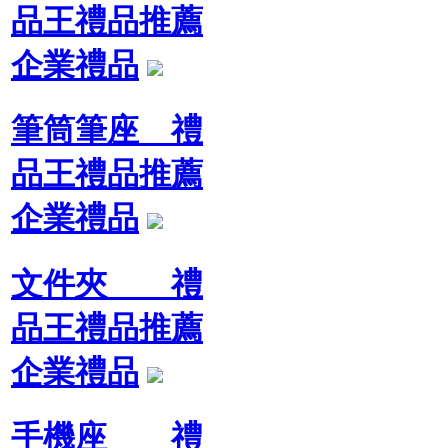
品王禮品推薦
企業禮品
筆筒筆座 禮
品王禮品推薦
企業禮品
文件夾 禮
品王禮品推薦
企業禮品
手機座 禮