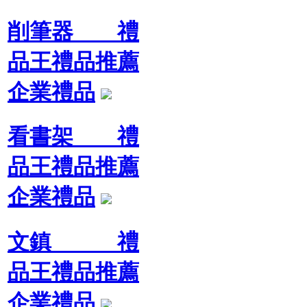
削筆器 禮
品王禮品推薦
企業禮品
看書架 禮
品王禮品推薦
企業禮品
文鎮 禮
品王禮品推薦
企業禮品