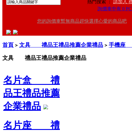
熱門搜索 ：
請加入 
詢價車中有 0 PC
您的詢價車暫無商品趕快選擇心愛的商品吧
首頁
文具 禮品王禮品推薦企業禮品
手機座
>
>
文具 禮品王禮品推薦企業禮品
名片盒 禮
品王禮品推薦
企業禮品
名片座 禮