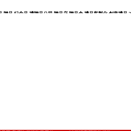
品,紀念品,禮贈品公司,贈品店,贈品盒,禮品客製化,創意禮品,3