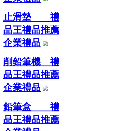
止滑墊 禮
品王禮品推薦
企業禮品
削鉛筆機 禮
品王禮品推薦
企業禮品
鉛筆盒 禮
品王禮品推薦