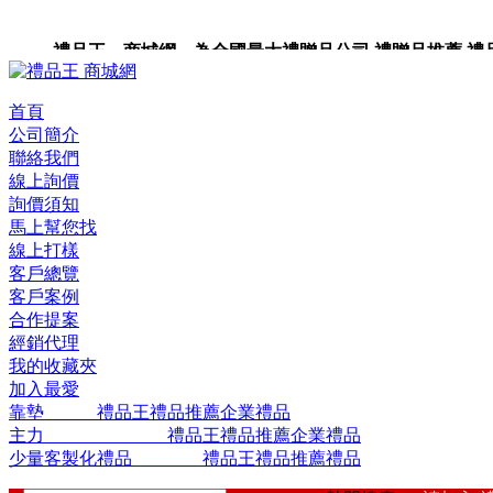
禮品王 商城網 為全國最大禮贈品公司,禮贈品推薦,禮品,
品包裝,禮品卡,企業禮品,禮品小物,高級禮品,禮品網站。
首頁
公司簡介
聯絡我們
線上詢價
詢價須知
馬上幫您找
線上打樣
客戶總覽
客戶案例
合作提案
經銷代理
我的收藏夾
加入最愛
靠墊 禮品王禮品推薦企業禮品
主力 禮品王禮品推薦企業禮品
少量客製化禮品 禮品王禮品推薦禮品