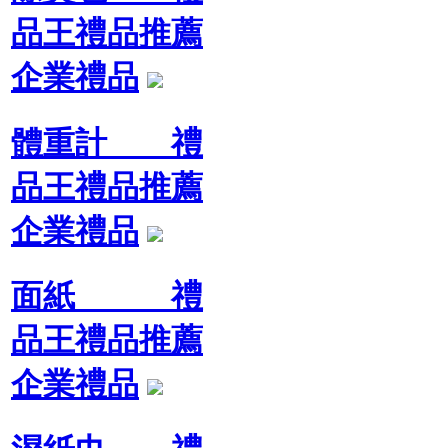
品王禮品推薦
企業禮品
體重計 禮
品王禮品推薦
企業禮品
面紙 禮
品王禮品推薦
企業禮品