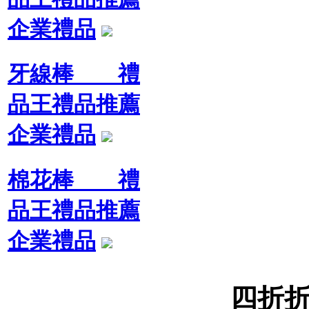
企業禮品
牙線棒 禮
品王禮品推薦
企業禮品
棉花棒 禮
品王禮品推薦
企業禮品
四折