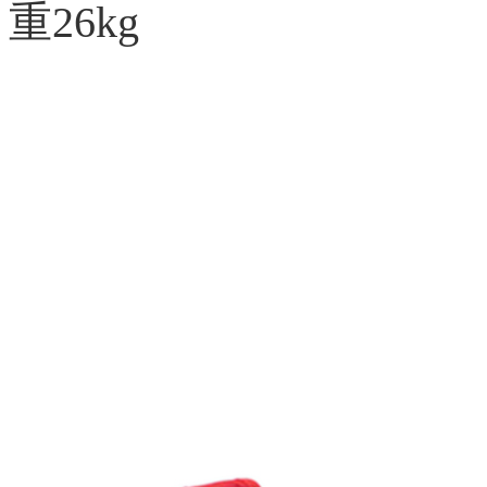
重26kg