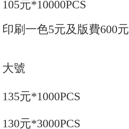
105元*10000PCS
印刷
一色5
元及版費600元
大號
135元*1000PCS
130元*3000PCS