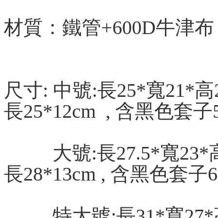
材質：鐵管+600D牛津布
尺寸: 中號:長25*寬21*高2
長25*12cm
,
含黑色套子
大號:長27.5*寬23*高30
長28*13cm
,
含黑色套子6
特大號:長31*寬27*高35