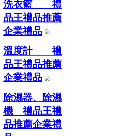
洗衣籃 禮
品王禮品推薦
企業禮品
溫度計 禮
品王禮品推薦
企業禮品
除濕器、除濕
機 禮品王禮
品推薦企業禮