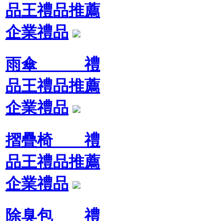
品王禮品推薦
企業禮品
雨傘 禮
品王禮品推薦
企業禮品
摺疊椅 禮
品王禮品推薦
企業禮品
除臭包 禮