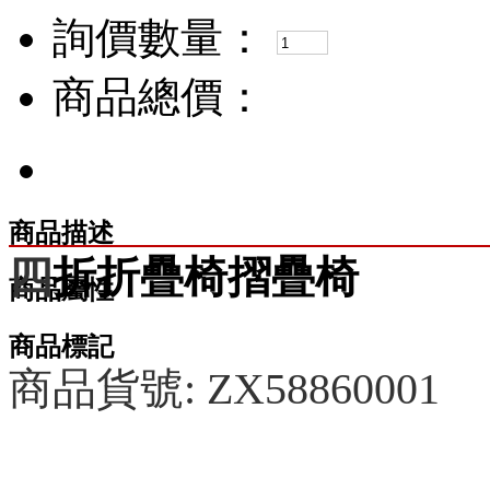
詢價數量：
商品總價：
商品描述
四
折折疊椅摺疊椅
商品屬性
商品標記
商品貨號: ZX58860001