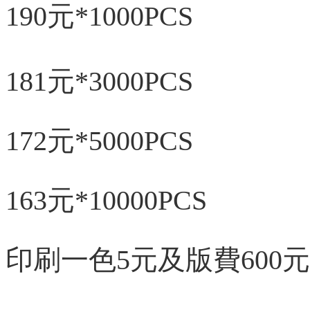
190元*1000PCS
181元*3000PCS
172元*5000PCS
163元*10000PCS
印刷
一色5
元及版費600元