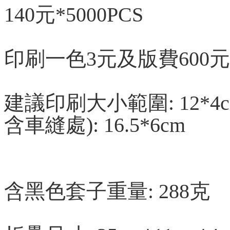
140元*5000PCS
印刷
一色3
元及版費600元
建議印刷大小範圍: 12*4
含車縫處):
16.5*6
cm
含黑色套子重量: 288克