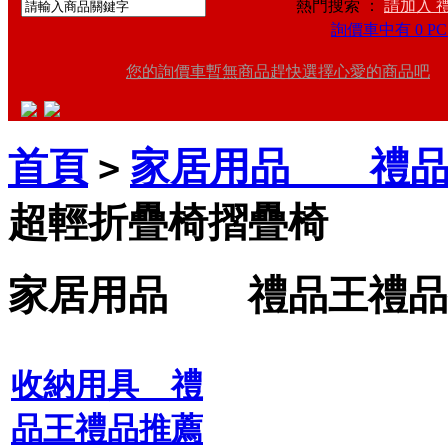
熱門搜索 ：
請加入 
詢價車中有 0 PC
您的詢價車暫無商品趕快選擇心愛的商品吧
首頁
家居用品 禮品
>
超輕折疊椅摺疊椅
家居用品 禮品王禮品
收納用具 禮
品王禮品推薦