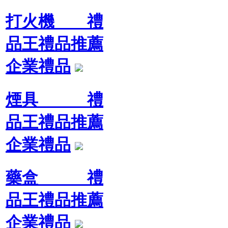
打火機 禮
品王禮品推薦
企業禮品
煙具 禮
品王禮品推薦
企業禮品
藥盒 禮
品王禮品推薦
企業禮品