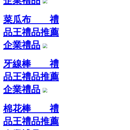
企業禮品
菜瓜布 禮
品王禮品推薦
企業禮品
牙線棒 禮
品王禮品推薦
企業禮品
棉花棒 禮
品王禮品推薦