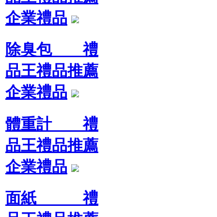
企業禮品
除臭包 禮
品王禮品推薦
企業禮品
體重計 禮
品王禮品推薦
企業禮品
面紙 禮